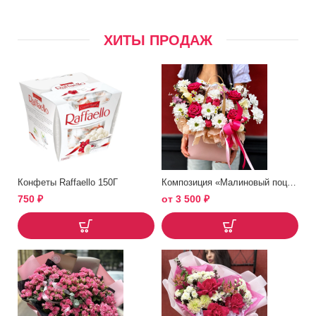
ХИТЫ ПРОДАЖ
Конфеты Raffaello 150Г
Композиция «Малиновый поцелуй»
750
₽
от
3 500
₽