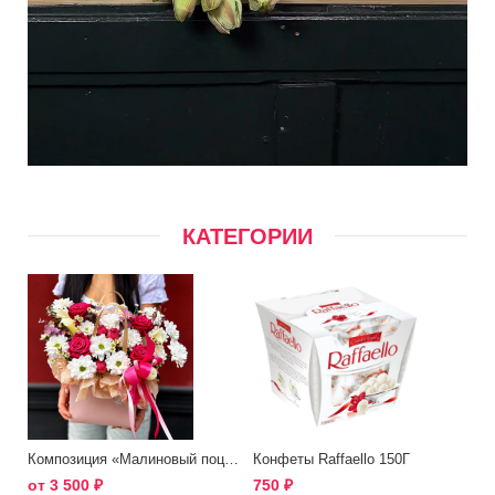
КАТЕГОРИИ
Композиция «Малиновый поцелуй»
Конфеты Raffaello 150Г
от
3 500
₽
750
₽