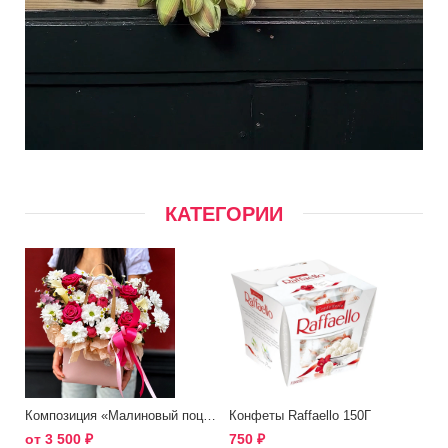
КАТЕГОРИИ
Композиция «Малиновый поцелуй»
Конфеты Raffaello 150Г
от
3 500
₽
750
₽