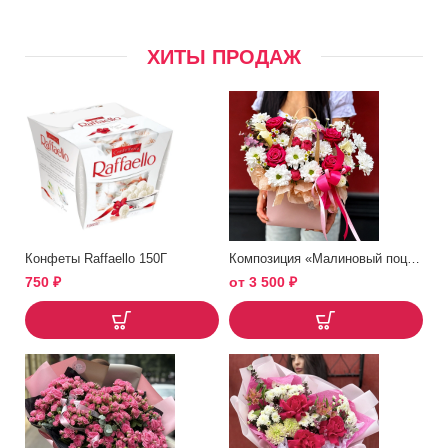
ХИТЫ ПРОДАЖ
Конфеты Raffaello 150Г
Композиция «Малиновый поцелуй»
750
₽
от
3 500
₽