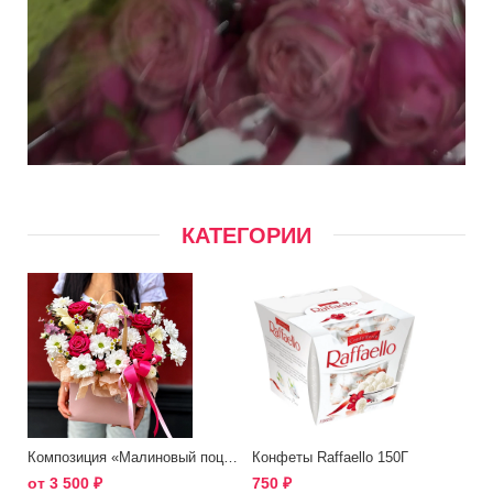
КАТЕГОРИИ
Композиция «Малиновый поцелуй»
Конфеты Raffaello 150Г
от
3 500
₽
750
₽