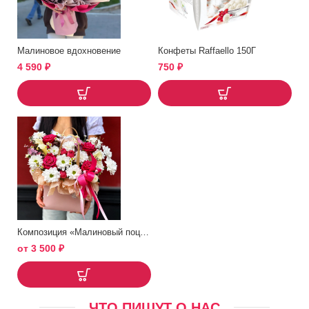
Малиновое вдохновение
Конфеты Raffaello 150Г
4 590
₽
750
₽
Композиция «Малиновый поцелуй»
от
3 500
₽
ЧТО ПИШУТ О НАС