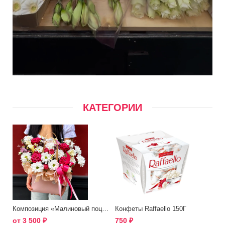
КАТЕГОРИИ
Композиция «Малиновый поцелуй»
Конфеты Raffaello 150Г
от
3 500
₽
750
₽