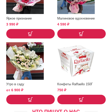
Яркое признание
Малиновое вдохновение
3 990
₽
4 590
₽
Утро в саду
Конфеты Raffaello 150Г
от
6 900
₽
750
₽
ЧТО ПИШУТ О НАС