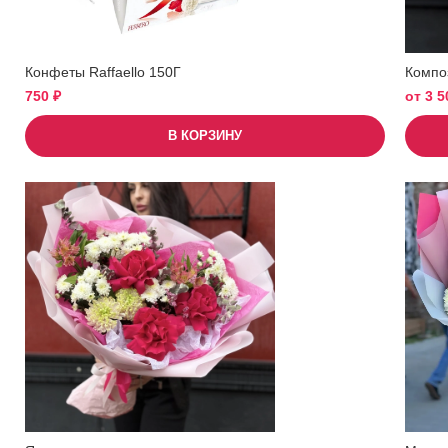
Конфеты Raffaello 150Г
Компо
750
₽
от
3 
В КОРЗИНУ