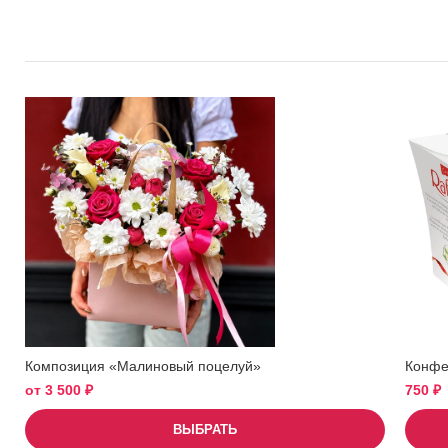
Композиция «Малиновый поцелуй»
Конфет
от
3 500
₽
750
₽
ВЫБРАТЬ