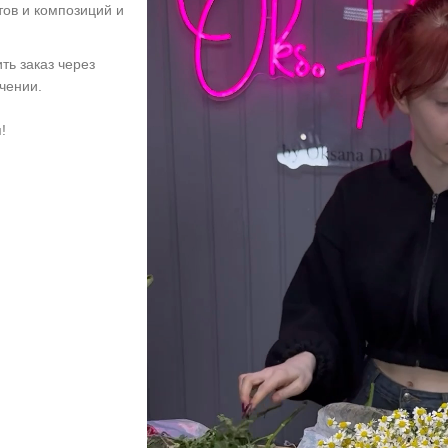
тов и композиций и
ть заказ через
учении.
!