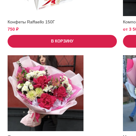
Конфеты Raffaello 150Г
Компо
750
₽
от
3 
В КОРЗИНУ