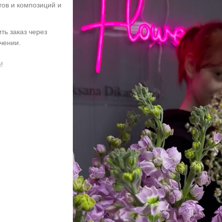
тов и композиций и
ть заказ через
учении.
!