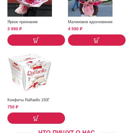
Яркое признание
Малиновое вдохновение
3 990
₽
4 590
₽
Конфеты Raffaello 150Г
750
₽
ЧТО ПИШУТ О НАС