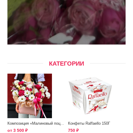
КАТЕГОРИИ
Композиция «Малиновый поцелуй»
Конфеты Raffaello 150Г
от
3 500
₽
750
₽