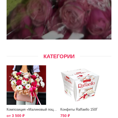
КАТЕГОРИИ
Композиция «Малиновый поцелуй»
Конфеты Raffaello 150Г
от
3 500
₽
750
₽