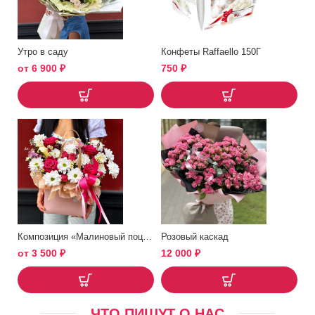
Утро в саду
Конфеты Raffaello 150Г
от
6 900
₽
750
₽
Композиция «Малиновый поцелуй»
Розовый каскад
от
3 500
₽
12 000
₽
ЧТО ПИШУТ О НАС