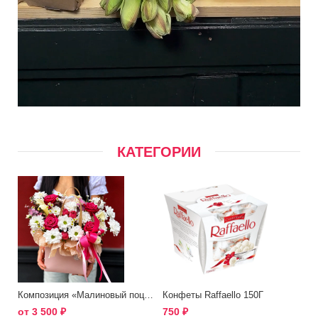
КАТЕГОРИИ
Композиция «Малиновый поцелуй»
Конфеты Raffaello 150Г
от
3 500
₽
750
₽