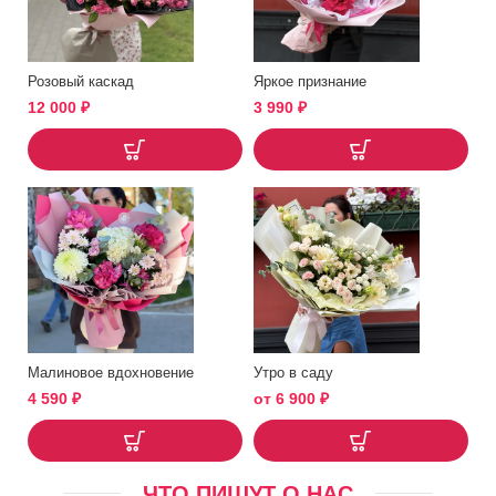
Розовый каскад
Яркое признание
12 000
₽
3 990
₽
Малиновое вдохновение
Утро в саду
4 590
₽
от
6 900
₽
ЧТО ПИШУТ О НАС