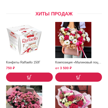
ХИТЫ ПРОДАЖ
Конфеты Raffaello 150Г
Композиция «Малиновый поцелуй»
750
₽
от
3 500
₽