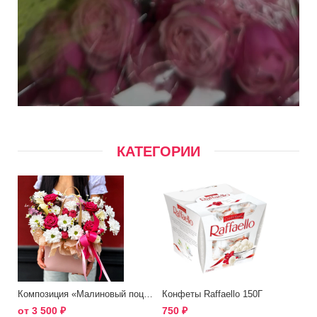
КАТЕГОРИИ
Композиция «Малиновый поцелуй»
Конфеты Raffaello 150Г
от
3 500
₽
750
₽