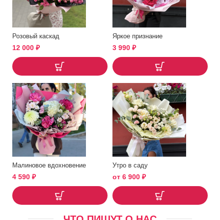
Розовый каскад
Яркое признание
12 000
₽
3 990
₽
Малиновое вдохновение
Утро в саду
4 590
₽
от
6 900
₽
ЧТО ПИШУТ О НАС