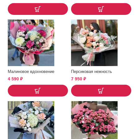
Малиновое вдохновение
Персиковая нежность
4 590
₽
7 950
₽